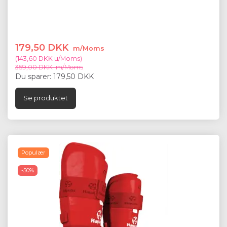
179,50 DKK
m/Moms
(
143,60 DKK
u/Moms
)
359,00 DKK
m/Moms
Du sparer:
179,50 DKK
Se produktet
Populær
-50%