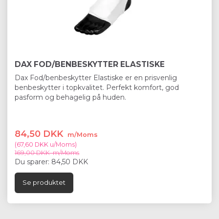
DAX FOD/BENBESKYTTER ELASTISKE
Dax Fod/benbeskytter Elastiske er en prisvenlig
benbeskytter i topkvalitet. Perfekt komfort, god
pasform og behagelig på huden.
84,50 DKK
m/Moms
(
67,60 DKK
u/Moms
)
169,00 DKK
m/Moms
Du sparer:
84,50 DKK
Se produktet