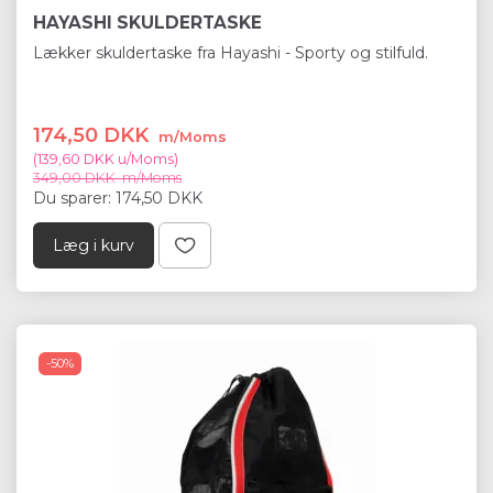
HAYASHI SKULDERTASKE
Lækker skuldertaske fra Hayashi - Sporty og stilfuld.
174,50 DKK
m/Moms
(
139,60 DKK
u/Moms
)
349,00 DKK
m/Moms
Du sparer:
174,50 DKK
Læg i kurv
-50%