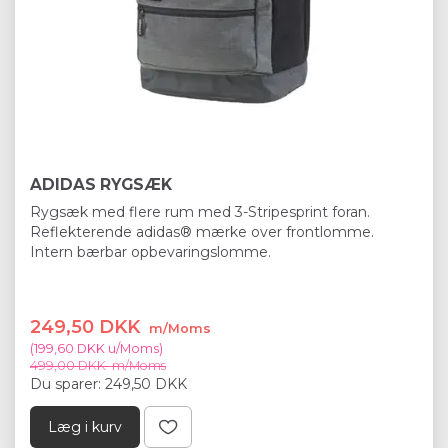
ADIDAS RYGSÆK
Rygsæk med flere rum med 3-Stripesprint foran.
Reflekterende adidas® mærke over frontlomme.
Intern bærbar opbevaringslomme.
249,50 DKK
m/Moms
(
199,60 DKK
u/Moms
)
499,00 DKK
m/Moms
Du sparer:
249,50 DKK
Læg i kurv