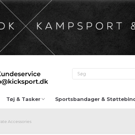
Tøj & Tasker
Sportsbandager & Støttebin
rate Accessories