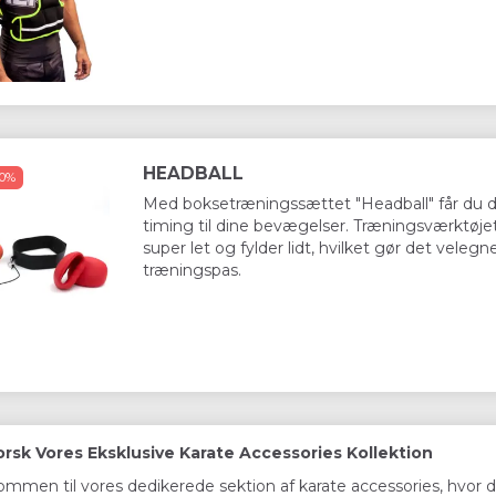
Moms
)
(
155,60 DKK
u/Moms
)
(
215,60 DKK
u/
/Moms
389,00 DKK
m/Moms
539,00 DKK
m/
24,50 DKK
Du sparer:
194,50 DKK
Du sparer:
26
Læg i kurv
Se produktet
HEADBALL
50%
Med boksetræningssættet "Headball" får du 
timing til dine bevægelser. Træningsværktøje
super let og fylder lidt, hvilket gør det velegn
træningspas.
rsk Vores Eksklusive Karate Accessories Kollektion
ommen til vores dedikerede sektion af karate accessories, hvor d