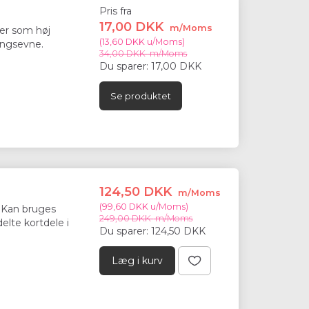
Pris fra
17,00 DKK
m/Moms
er som høj
(
13,60 DKK
u/Moms
)
ingsevne.
34,00 DKK
m/Moms
Du sparer:
17,00 DKK
Se produktet
124,50 DKK
m/Moms
(
99,60 DKK
u/Moms
)
. Kan bruges
249,00 DKK
m/Moms
lte kortdele i
Du sparer:
124,50 DKK
Læg i kurv