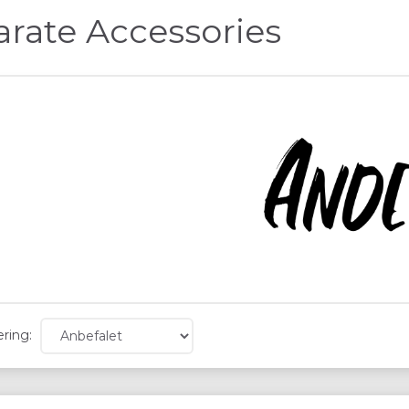
arate Accessories
ering: