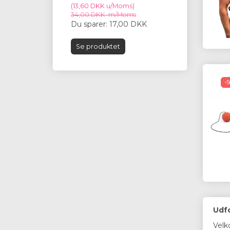
(
13,60 DKK
u/Moms
)
(
99,60 DKK
u/
34,00 DKK
m/Moms
249,00 DKK
m
Du sparer:
17,00 DKK
Du sparer:
1
Se produktet
Læg i kurv
-
Udfo
Velk