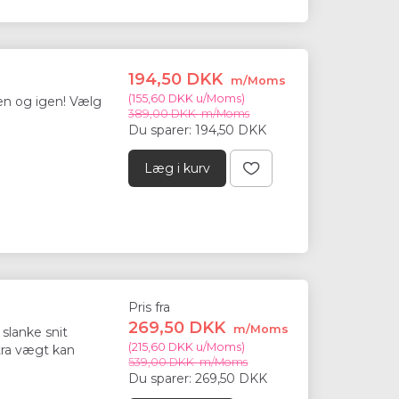
194,50 DKK
m/Moms
(
155,60 DKK
u/Moms
)
-50%
en og igen! Vælg
389,00 DKK
m/Moms
Du sparer:
194,50 DKK
Læg i kurv
Pris fra
269,50 DKK
m/Moms
slanke snit
TVEST 5 KG
HEADBALL
(
215,60 DKK
u/Moms
)
tra vægt kan
539,00 DKK
m/Moms
Du sparer:
269,50 DKK
149,50 DKK
/Moms
m/Moms