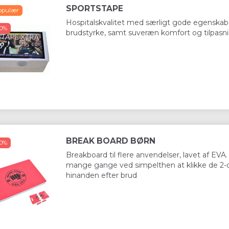
SPORTSTAPE
opulær
Hospitalskvalitet med særligt gode egenskab
50%
brudstyrke, samt suveræn komfort og tilpasn
BREAK BOARD BØRN
50%
Breakboard til flere anvendelser, lavet af EVA
mange gange ved simpelthen at klikke de 2-de
hinanden efter brud