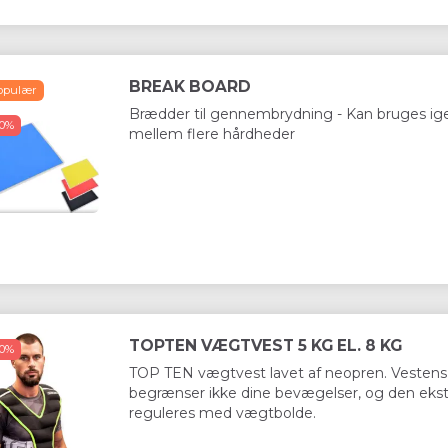
BREAK BOARD
opulær
Populær
-50%
Brædder til gennembrydning - Kan bruges ig
50%
mellem flere hårdheder
-50%
TOPTEN VÆGTVEST 5 KG EL. 8 KG
50%
TOP TEN vægtvest lavet af neopren. Vestens 
ARD BØRN
BREAK BOARD
TOPTEN VÆG
begrænser ikke dine bevægelser, og den eks
EL. 8 KG
reguleres med vægtbolde.
194,50 DKK
269,50 DKK
m/Moms
m/Moms
m