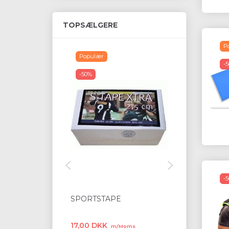
TOPSÆLGERE
P
Populær
-50%
-
-50%
-
SPORTSTAPE
BREAK BO
17,00 DKK
124,50 DKK
m/Moms