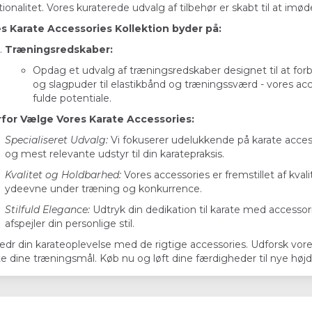
tionalitet. Vores kuraterede udvalg af tilbehør er skabt til at
s Karate Accessories Kollektion byder på:
Træningsredskaber:
Opdag et udvalg af træningsredskaber designet til at for
og slagpuder til elastikbånd og træningssværd - vores acce
fulde potentiale.
for Vælge Vores Karate Accessories:
Specialiseret Udvalg:
Vi fokuserer udelukkende på karate access
og mest relevante udstyr til din karatepraksis.
Kvalitet og Holdbarhed:
Vores accessories er fremstillet af kvali
ydeevne under træning og konkurrence.
Stilfuld Elegance:
Udtryk din dedikation til karate med accessor
afspejler din personlige stil.
edr din karateoplevelse med de rigtige accessories. Udforsk vores 
te dine træningsmål. Køb nu og løft dine færdigheder til nye høj