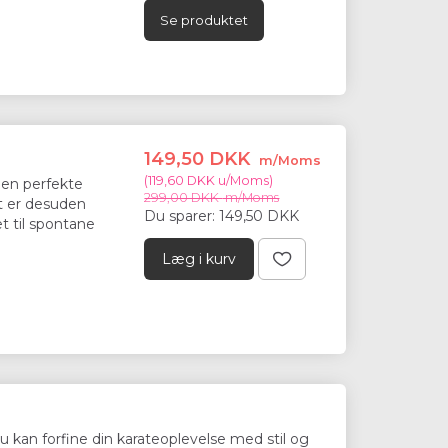
Moms
)
(
119,60 DKK
u/Moms
)
Se produktet
Moms
299,00 DKK
m/Moms
9,50 DKK
Du sparer:
149,50 DKK
Læg i kurv
149,50 DKK
m/Moms
(
119,60 DKK
u/Moms
)
den perfekte
299,00 DKK
m/Moms
t er desuden
Du sparer:
149,50 DKK
et til spontane
Læg i kurv
u kan forfine din karateoplevelse med stil og