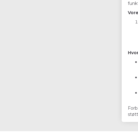
funk
Vore
Hvor
Forb
støt