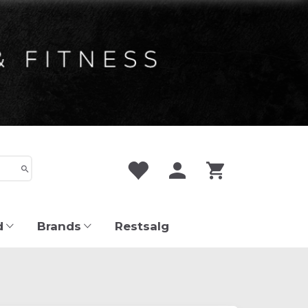
d
Brands
Restsalg