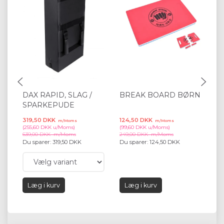
DAX RAPID, SLAG /
BREAK BOARD BØRN
R
SPARKEPUDE
319,50 DKK
124,50 DKK
19
m/Moms
m/Moms
(
255,60 DKK
u/Moms
)
(
99,60 DKK
u/Moms
)
(
15
639,00 DKK
m/Moms
249,00 DKK
m/Moms
39
Du sparer:
319,50 DKK
Du sparer:
124,50 DKK
Du
Læg i kurv
Læg i kurv