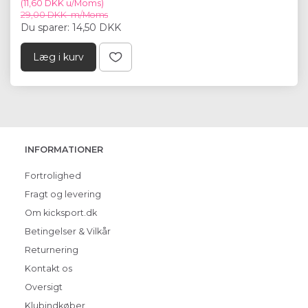
(
11,60 DKK
u/Moms
)
29,00 DKK
m/Moms
Du sparer:
14,50 DKK
Læg i kurv
INFORMATIONER
Fortrolighed
Fragt og levering
Om kicksport.dk
Betingelser & Vilkår
Returnering
Kontakt os
Oversigt
Klubindkøber