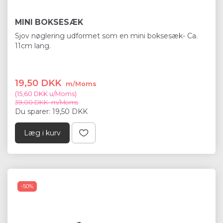
MINI BOKSESÆK
Sjov nøglering udformet som en mini boksesæk- Ca.
11cm lang.
19,50 DKK
m/Moms
(
15,60 DKK
u/Moms
)
39,00 DKK
m/Moms
Du sparer:
19,50 DKK
Læg i kurv
-50%