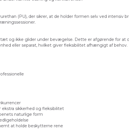
lyurethan (PU), der sikrer, at de holder formen selv ved intensiv
 træningssessioner.
er tæt og ikke glider under bevægelse. Dette er afgørende for at
eller separat, hvilket giver fleksibilitet afhængigt af behov.
fessionelle
onkurrencer
kstra sikkerhed og fleksibilitet
 benets naturlige form
edligeholdelse
nemt at holde beskytterne rene