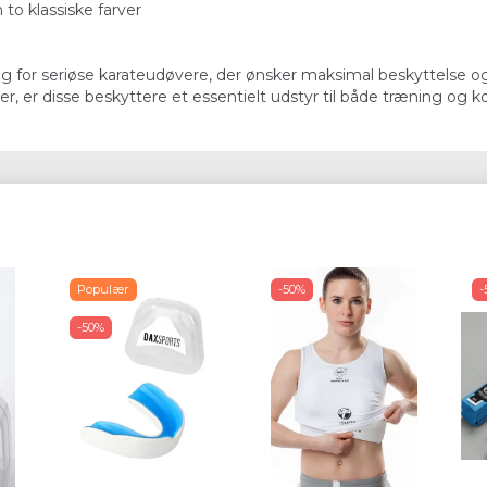
o klassiske farver
alg for seriøse karateudøvere, der ønsker maksimal beskyttelse
r, er disse beskyttere et essentielt udstyr til både træning og 
Populær
-50%
-
-50%