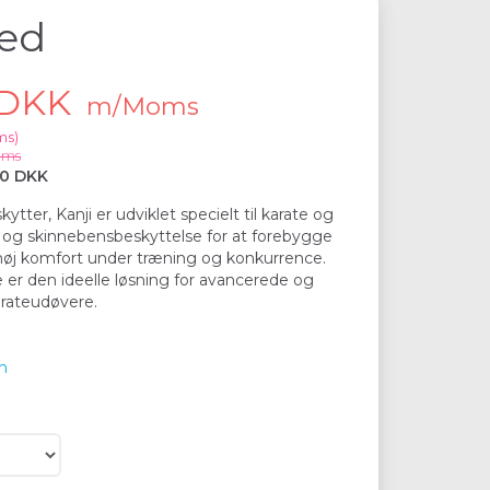
ved
 DKK
m/Moms
ms
)
oms
50 DKK
tter, Kanji er udviklet specielt til karate og
 og skinnebensbeskyttelse for at forebygge
 høj komfort under træning og konkurrence.
 er den ideelle løsning for avancerede og
arateudøvere.
n