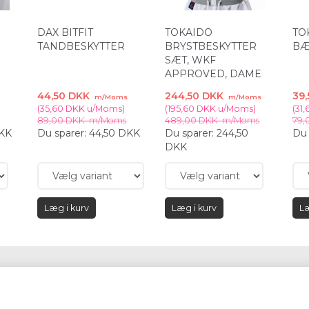
DAX BITFIT
TOKAIDO
TO
TANDBESKYTTER
BRYSTBESKYTTER
BÆ
SÆT, WKF
APPROVED, DAME
44,50 DKK
244,50 DKK
39
m/Moms
m/Moms
(
35,60 DKK
u/Moms
)
(
195,60 DKK
u/Moms
)
(
31
89,00 DKK
m/Moms
489,00 DKK
m/Moms
79,
DKK
Du sparer:
44,50 DKK
Du sparer:
244,50
Du 
DKK
Læg i kurv
Læg i kurv
Læ