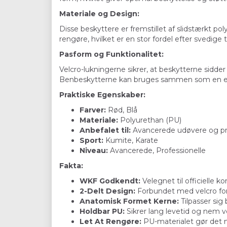
Materiale og Design:
Disse beskyttere er fremstillet af slidstærkt po
rengøre, hvilket er en stor fordel efter svedige
Pasform og Funktionalitet:
Velcro-lukningerne sikrer, at beskytterne sidd
Benbeskytterne kan bruges sammen som en enhed 
Praktiske Egenskaber:
Farver:
Rød, Blå
Materiale:
Polyurethan (PU)
Anbefalet til:
Avancerede udøvere og pro
Sport:
Kumite, Karate
Niveau:
Avancerede, Professionelle
Fakta:
WKF Godkendt:
Velegnet til officielle k
2-Delt Design:
Forbundet med velcro for e
Anatomisk Formet Kerne:
Tilpasser sig
Holdbar PU:
Sikrer lang levetid og nem v
Let At Rengøre:
PU-materialet gør det 