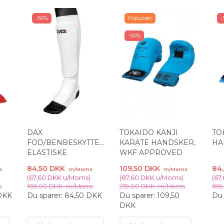
-50%
Populær
-
-50%
DAX
TOKAIDO KANJI
TO
FOD/BENBESKYTTER
KARATE HANDSKER,
HA
ELASTISKE
WKF APPROVED
84,50 DKK
109,50 DKK
84
s
m/Moms
m/Moms
)
(
67,60 DKK
u/Moms
)
(
87,60 DKK
u/Moms
)
(
67
s
169,00 DKK
m/Moms
219,00 DKK
m/Moms
169
DKK
Du sparer:
84,50 DKK
Du sparer:
109,50
Du 
DKK