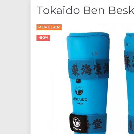
Tokaido Ben Besk
POPULÆR
-50%