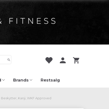
d
Brands
Restsalg
 Beskytter, Kanji, WKF Approved