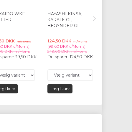
KAIDO WKF
HAYASHI KINSA,
HAYASHI KUM
LTER
KARATE GI,
WKF APPRO
BEGYNDER GI
,50 DKK
124,50 DKK
224,50 DKK
m/Moms
m/Moms
m
,60 DKK
u/Moms
)
(
99,60 DKK
u/Moms
)
(
179,60 DKK
u/M
00 DKK
m/Moms
249,00 DKK
m/Moms
449,00 DKK
m/
sparer:
39,50 DKK
Du sparer:
124,50 DKK
Du sparer:
224
DKK
g i kurv
Læg i kurv
Læg i kurv