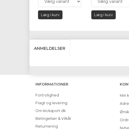
Læg i kurv
Læg i kurv
ANMELDELSER
INFORMATIONER
KON
Fortrolighed
Min 
Fragt og levering
Adre
Om kicksport.dk
Ønsk
Betingelser & Vilkår
Ordr
Returnering
Nyhe