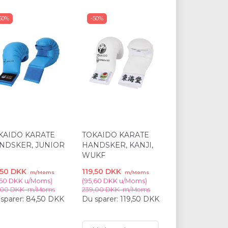
50%
-50%
KAIDO KARATE
TOKAIDO KARATE
NDSKER, JUNIOR
HANDSKER, KANJI,
WUKF
,50 DKK
119,50 DKK
m/Moms
m/Moms
,60 DKK
u/Moms
)
(
95,60 DKK
u/Moms
)
,00 DKK
m/Moms
239,00 DKK
m/Moms
sparer:
84,50 DKK
Du sparer:
119,50 DKK