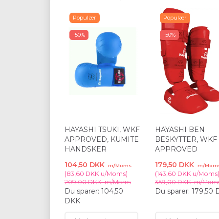
Populær
Populær
-50%
-50%
HAYASHI TSUKI, WKF
HAYASHI BEN
APPROVED, KUMITE
BESKYTTER, WKF
HANDSKER
APPROVED
104,50 DKK
179,50 DKK
m/Moms
m/Mom
(
83,60 DKK
u/Moms
)
(
143,60 DKK
u/Moms
209,00 DKK
m/Moms
359,00 DKK
m/Mom
Du sparer:
104,50
Du sparer:
179,50 
DKK