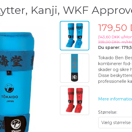
ytter, Kanji, WKF Appro
179,50
(
143,60 DKK
u/Mo
359,00 DKK
m/M
Du sparer:
179,
Tokaido Ben Besky
kombinerer fod-
skader og sikre
Disse beskyttere
professionelle k
Mere informatio
Størrelse: