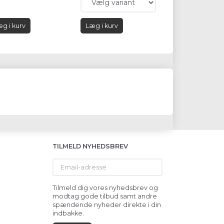
g i kurv
Læg i kurv
TILMELD NYHEDSBREV
Email-
adresse
Tilmeld dig vores nyhedsbrev og
modtag gode tilbud samt andre
spændende nyheder direkte i din
indbakke.