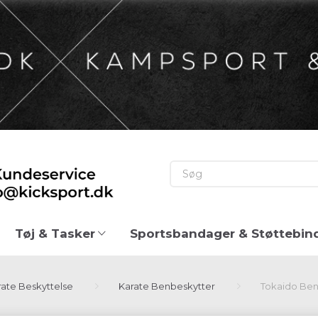
Tøj & Tasker
Sportsbandager & Støttebin
rate Beskyttelse
Karate Benbeskytter
Tokaido Ben