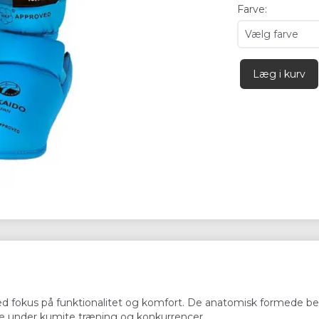
Farve:
Læg i kurv
 fokus på funktionalitet og komfort. De anatomisk formede ben b
tte under kumite træning og konkurrencer.