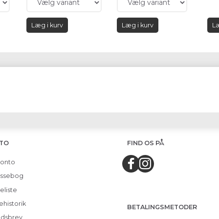
Læg i kurv
Læg i kurv
Læ
TO
FIND OS PÅ
konto
ssebog
eliste
ehistorik
BETALINGSMETODER
dsbrev