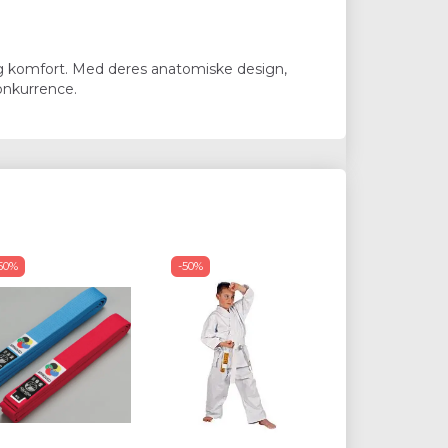
 og komfort. Med deres anatomiske design,
konkurrence.
50%
-50%
Populær
-50%