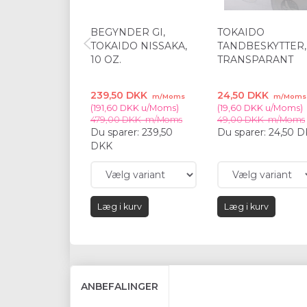
BEGYNDER GI,
TOKAIDO
TOKAIDO NISSAKA,
TANDBESKYTTER,
10 OZ.
TRANSPARANT
239,50 DKK
24,50 DKK
m/Moms
m/Moms
(
191,60 DKK
u/Moms
)
(
19,60 DKK
u/Moms
)
479,00 DKK
m/Moms
49,00 DKK
m/Moms
Du sparer:
239,50
Du sparer:
24,50 
DKK
Læg i kurv
Læg i kurv
ANBEFALINGER