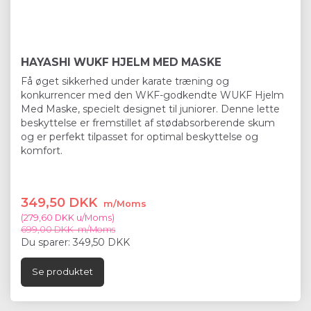
HAYASHI WUKF HJELM MED MASKE
Få øget sikkerhed under karate træning og
konkurrencer med den WKF-godkendte WUKF Hjelm
Med Maske, specielt designet til juniorer. Denne lette
beskyttelse er fremstillet af stødabsorberende skum
og er perfekt tilpasset for optimal beskyttelse og
komfort.
349,50 DKK
m/Moms
(
279,60 DKK
u/Moms
)
699,00 DKK
m/Moms
Du sparer:
349,50 DKK
Se produktet