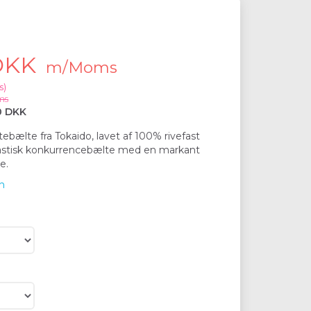
 DKK
m/Moms
s
)
ms
0 DKK
tebælte fra Tokaido, lavet af 100% rivefast
astisk konkurrencebælte med en markant
e.
n