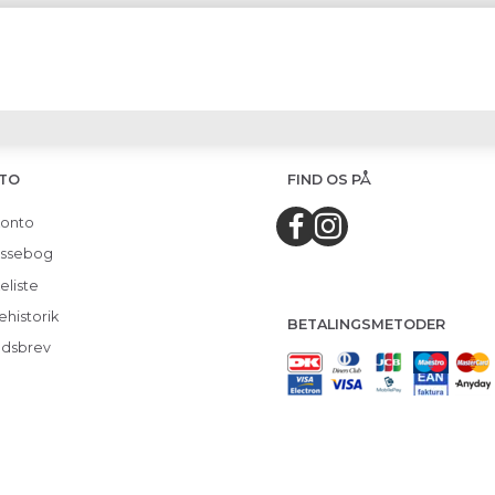
TO
FIND OS PÅ
konto
ssebog
eliste
ehistorik
BETALINGSMETODER
dsbrev