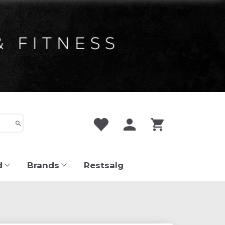
d
Brands
Restsalg