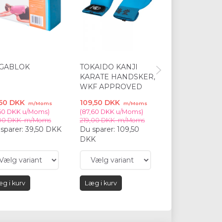
GABLOK
TOKAIDO KANJI
TOKAIDO BE
KARATE HANDSKER,
BESKYTTER, K
WKF APPROVED
WKF APPRO
,50 DKK
109,50 DKK
179,50 DKK
m/Moms
m/Moms
m/
,60 DKK
u/Moms
)
(
87,60 DKK
u/Moms
)
(
143,60 DKK
u/M
00 DKK
m/Moms
219,00 DKK
m/Moms
359,00 DKK
m/
sparer:
39,50 DKK
Du sparer:
109,50
Du sparer:
179
DKK
g i kurv
Læg i kurv
Læg i kurv