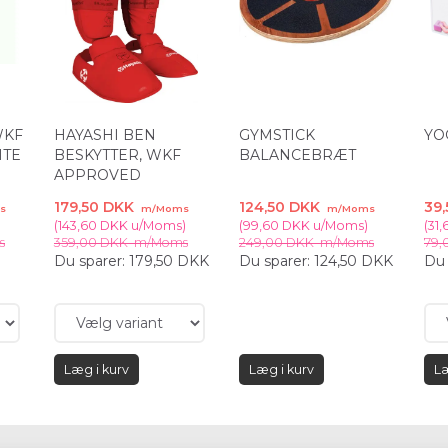
WKF
HAYASHI BEN
GYMSTICK
YO
ITE
BESKYTTER, WKF
BALANCEBRÆT
APPROVED
179,50 DKK
124,50 DKK
39
s
m/Moms
m/Moms
(
143,60 DKK
u/Moms
)
(
99,60 DKK
u/Moms
)
(
31
s
359,00 DKK
m/Moms
249,00 DKK
m/Moms
79,
Du sparer:
179,50 DKK
Du sparer:
124,50 DKK
Du 
Læg i kurv
Læg i kurv
Læ