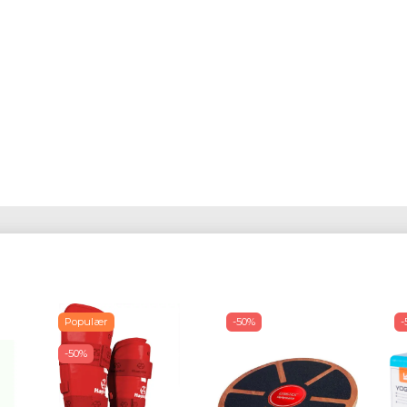
Populær
-50%
-
-50%