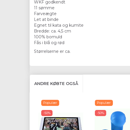
WKF godkendt
11 sømme
Farveægte
Let at binde
Egnet til kata og kumite
Bredde: ca. 4,5 cm
100% bomuld
Fås i blå og rød
Størrelserne er ca.
ANDRE KØBTE OGSÅ
Populær
Populær
-50%
-50%