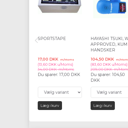
SPORTSTAPE
HAYASHI TSUKI, 
APPROVED, KUM
HANDSKER
17,00 DKK
104,50 DKK
m/Moms
m/Mom
(
13,60 DKK
u/Moms
)
(
83,60 DKK
u/Moms
)
34,00 DKK
m/Moms
209,00 DKK
m/Mom
Du sparer:
17,00 DKK
Du sparer:
104,50
DKK
Læg i kurv
Læg i kurv