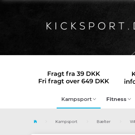
Fitness
Kampsport
Kampsport
Bælter
WK