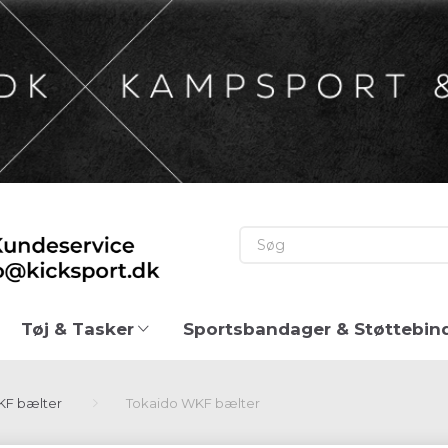
Tøj & Tasker
Sportsbandager & Støttebin
F bælter
Tokaido WKF bælter