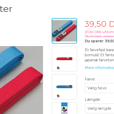
ter
39,50
(
31,60 DKK
u/Mom
79,00 DKK
m/Mo
Du sparer:
39,5
Et farvefast kara
bomuld. Et fant
japansk farveton
Mere informatio
Farve:
Længde: