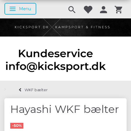
Menu
Skifte navigation
WKF bælter
Hayashi WKF bælter
-50%