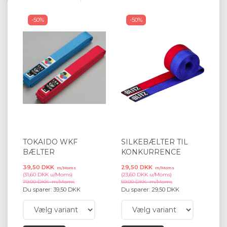
-50%
-50%
TOKAIDO WKF
SILKEBÆLTER TIL
BÆLTER
KONKURRENCE
39,50 DKK
29,50 DKK
m/Moms
m/Moms
(
31,60 DKK
u/Moms
)
(
23,60 DKK
u/Moms
)
79,00 DKK
m/Moms
59,00 DKK
m/Moms
Du sparer:
39,50 DKK
Du sparer:
29,50 DKK