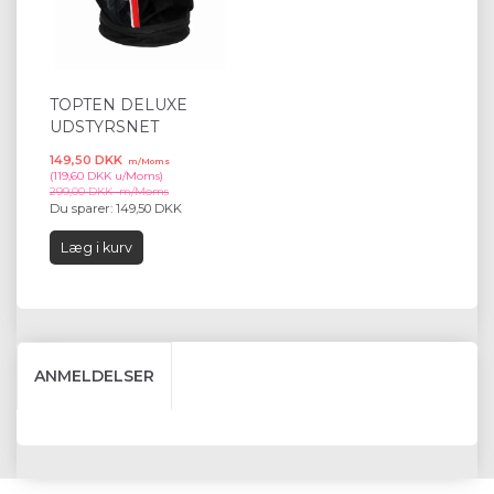
TOPTEN DELUXE
UDSTYRSNET
149,50 DKK
m/Moms
(
119,60 DKK
u/Moms
)
299,00 DKK
m/Moms
Du sparer:
149,50 DKK
Læg i kurv
ANMELDELSER