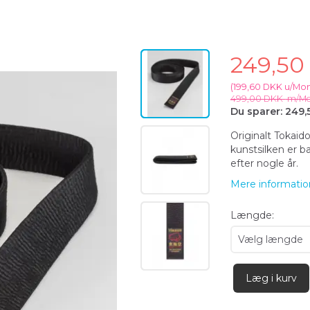
249,5
(
199,60 DKK
u/Mo
499,00 DKK
m/M
Du sparer:
249,
Originalt Tokaid
kunstsilken er b
efter nogle år.
Mere informatio
Længde:
Læg i kurv