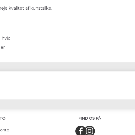
je kvalitet af kunstsilke.
n hvid
ler
TO
FIND OS PÅ
konto