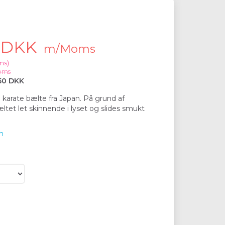
0 DKK
m/Moms
ms
)
oms
50 DKK
o karate bælte fra Japan. På grund af
æltet let skinnende i lyset og slides smukt
n