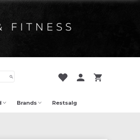
d
Brands
Restsalg