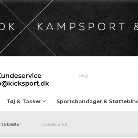
Tøj & Tasker
Sportsbandager & Støttebin
rte bælter
Tokaido Silke