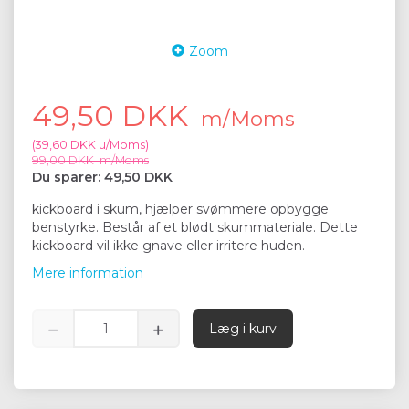
Zoom
49,50 DKK
m/Moms
(
39,60 DKK
u/Moms
)
99,00 DKK
m/Moms
Du sparer:
49,50 DKK
kickboard i skum, hjælper svømmere opbygge
benstyrke. Består af et blødt skummateriale. Dette
kickboard vil ikke gnave eller irritere huden.
Mere information
Læg i kurv