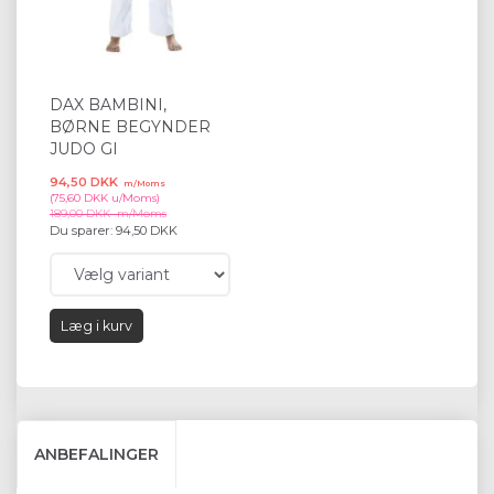
DAX BAMBINI,
BØRNE BEGYNDER
JUDO GI
94,50 DKK
m/Moms
(
75,60 DKK
u/Moms
)
189,00 DKK
m/Moms
Du sparer:
94,50 DKK
Læg i kurv
ANBEFALINGER