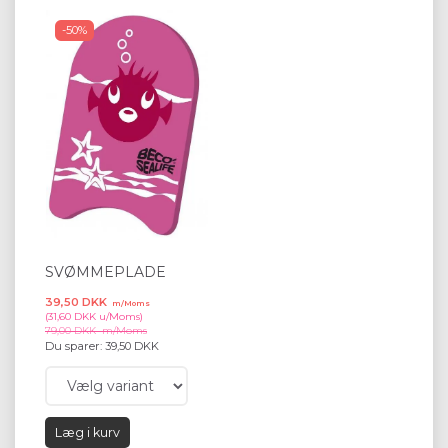
-50%
SVØMMEPLADE
39,50 DKK
m/Moms
(
31,60 DKK
u/Moms
)
79,00 DKK
m/Moms
Du sparer:
39,50 DKK
Læg i kurv