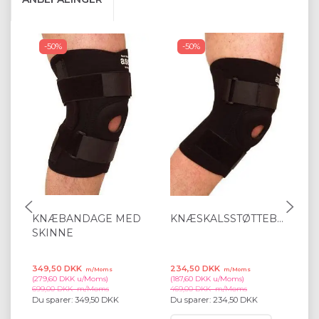
-50%
-50%
KNÆBANDAGE MED
KNÆSKALSSTØTTEBANDAGE
K
SKINNE
G
349,50 DKK
234,50 DKK
94
m/Moms
m/Moms
(
279,60 DKK
u/Moms
)
(
187,60 DKK
u/Moms
)
(
75
699,00 DKK
m/Moms
469,00 DKK
m/Moms
18
Du sparer:
349,50 DKK
Du sparer:
234,50 DKK
Du