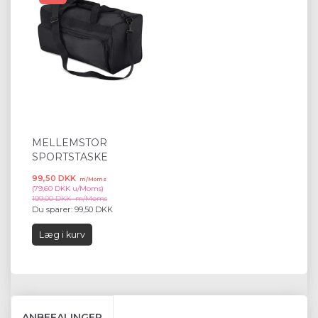
MELLEMSTOR
SPORTSTASKE
99,50 DKK
m/Moms
(
79,60 DKK
u/Moms
)
199,00 DKK
m/Moms
Du sparer:
99,50 DKK
Læg i kurv
ANBEFALINGER