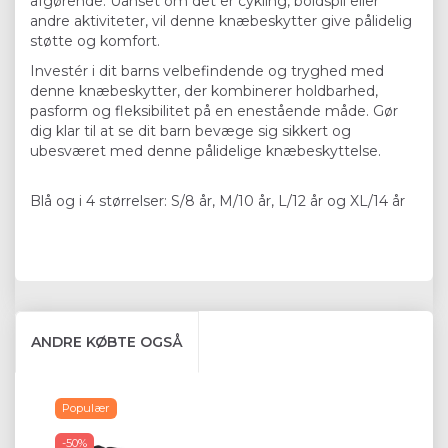
afgørende. Uanset om det er cykling, boldspil eller
andre aktiviteter, vil denne knæbeskytter give pålidelig
støtte og komfort.
Investér i dit barns velbefindende og tryghed med
denne knæbeskytter, der kombinerer holdbarhed,
pasform og fleksibilitet på en enestående måde. Gør
dig klar til at se dit barn bevæge sig sikkert og
ubesværet med denne pålidelige knæbeskyttelse.
Blå og i 4 størrelser: S/8 år, M/10 år, L/12 år og XL/14 år
ANDRE KØBTE OGSÅ
Populær
-50%