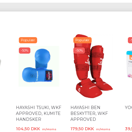
Populær
Populær
-
-50%
-50%
HAYASHI TSUKI, WKF
HAYASHI BEN
YO
APPROVED, KUMITE
BESKYTTER, WKF
HANDSKER
APPROVED
104,50 DKK
179,50 DKK
39
m/Moms
m/Moms