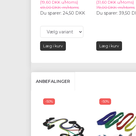
(
19,60 DKK
u/Moms
)
(
31,60 DKK
u/Moms
)
49,00 DKK
m/Moms
79,00 DKK
m/Moms
Du sparer:
24,50 DKK
Du sparer:
39,50 
Læg i kurv
Læg i kurv
ANBEFALINGER
-50%
-50%