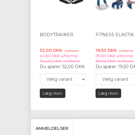
BODYTRAINER
FITNESS ELASTIK
52,00 DKK
19,50 DKK
m/Moms
m/Moms
(
41,60 DKK
u/Moms
)
(
15,60 DKK
u/Moms
)
104,00 DKK
m/Moms
39,00 DKK
m/Moms
Du sparer:
52,00 DKK
Du sparer:
19,50 D
Læg i kurv
Læg i kurv
ANMELDELSER