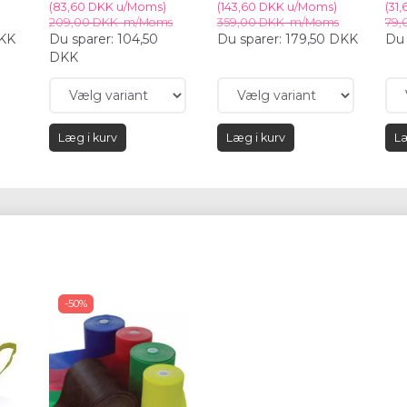
(
83,60 DKK
u/Moms
)
(
143,60 DKK
u/Moms
)
(
31
209,00 DKK
m/Moms
359,00 DKK
m/Moms
79,
DKK
Du sparer:
104,50
Du sparer:
179,50 DKK
Du 
DKK
Læg i kurv
Læg i kurv
Læ
-50%