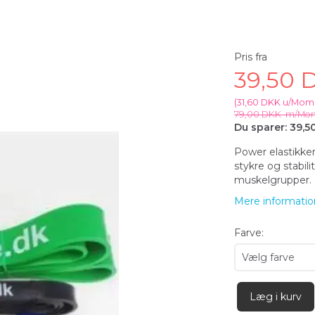
Pris fra
39,50
(
31,60 DKK
u/Mom
79,00 DKK
m/Mo
Du sparer:
39,5
Power elastikker
stykre og stabil
muskelgrupper.
Mere informatio
Farve:
Læg i kurv