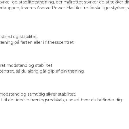
 styrke- og stabilitetstræning, der målrettet styrker og strække
roppen, leveres Aserve Power Elastik i tre forskellige styrker, s
stand og stabilitet.
ræning på farten eller i fitnesscentret.
rat modstand og stabilitet.
ntret, så du aldrig går glip af din træning.
 modstand og samtidig sikrer stabilitet.
et til det ideelle træningsredskab, uanset hvor du befinder dig.