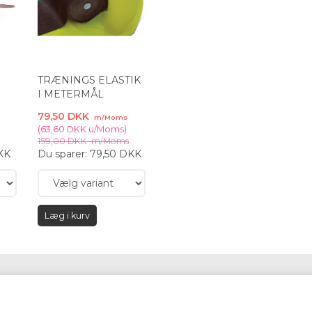
TRÆNINGS ELASTIK
I METERMÅL
79,50 DKK
m/Moms
(
63,60 DKK
u/Moms
)
159,00 DKK
m/Moms
KK
Du sparer:
79,50 DKK
Læg i kurv