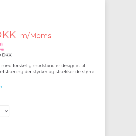
 DKK
m/Moms
s
)
ms
0 DKK
 med forskellig modstand er designet til
itetstræning der styrker og strækker de større
n