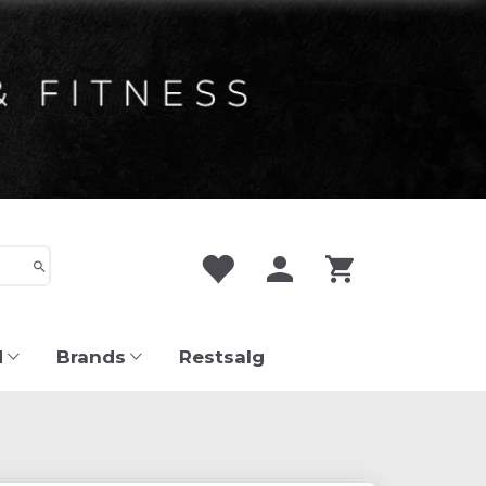
d
Brands
Restsalg