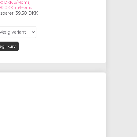
,60 DKK
u/Moms
)
00 DKK
m/Moms
sparer:
39,50 DKK
g i kurv