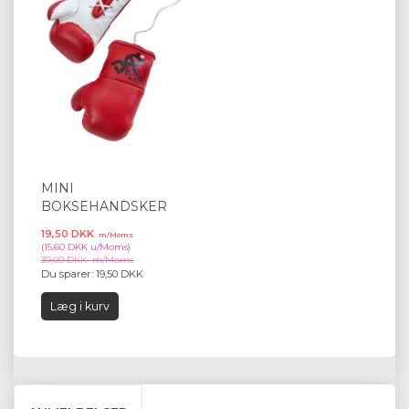
MINI
BOKSEHANDSKER
19,50 DKK
m/Moms
(
15,60 DKK
u/Moms
)
39,00 DKK
m/Moms
Du sparer:
19,50 DKK
Læg i kurv