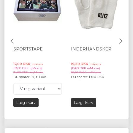
SPORTSTAPE
INDERHANDSKER
R
H
17,00 DKK
19,50 DKK
10
m/Moms
m/Moms
(
13,60 DKK
u/Moms
)
(
15,60 DKK
u/Moms
)
(
87
34,00 DKK
m/Moms
39,00 DKK
m/Moms
21
Du sparer:
17,00 DKK
Du sparer:
19,50 DKK
Du
Læg i kurv
Læg i kurv