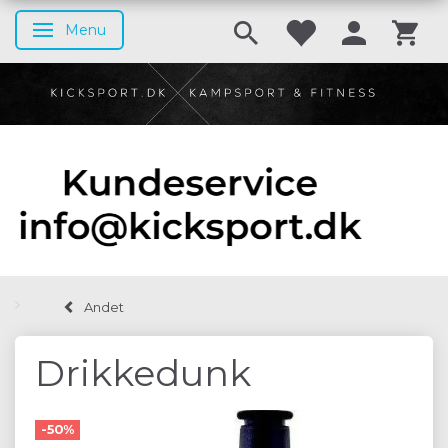
Menu
Skifte navigation
Andet
Drikkedunk
-50%