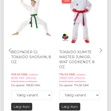
-50%
BEGYNDER GI,
TOKAIDO KUMITE
B
TOKAIDO SHOSHIN, 8
MASTER JUNIOR,
T
OZ.
WKF GODKENDT, 8
O
OZ.
109,50 DKK
174,50 DKK
23
m/Moms
m/Moms
(
87,60 DKK
u/Moms
)
(
139,60 DKK
u/Moms
)
(
19
219,00 DKK
m/Moms
349,00 DKK
m/Moms
47
Du sparer:
109,50 DKK
Du sparer:
174,50 DKK
Du
Læg i kurv
Læg i kurv