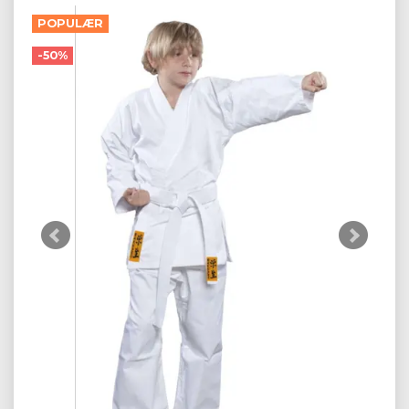
POPULÆR
-50%