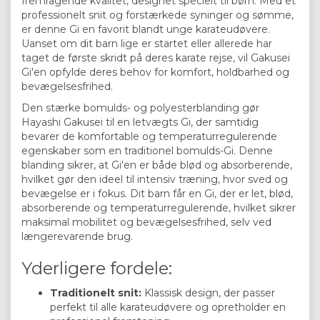
fremragende kvalitet, designet specielt til børn. Med et
professionelt snit og forstærkede syninger og sømme,
er denne Gi en favorit blandt unge karateudøvere.
Uanset om dit barn lige er startet eller allerede har
taget de første skridt på deres karate rejse, vil Gakusei
Gi'en opfylde deres behov for komfort, holdbarhed og
bevægelsesfrihed.
Den stærke bomulds- og polyesterblanding gør
Hayashi Gakusei til en letvægts Gi, der samtidig
bevarer de komfortable og temperaturregulerende
egenskaber som en traditionel bomulds-Gi. Denne
blanding sikrer, at Gi'en er både blød og absorberende,
hvilket gør den ideel til intensiv træning, hvor sved og
bevægelse er i fokus. Dit barn får en Gi, der er let, blød,
absorberende og temperaturregulerende, hvilket sikrer
maksimal mobilitet og bevægelsesfrihed, selv ved
længerevarende brug.
Yderligere fordele:
Traditionelt snit:
Klassisk design, der passer
perfekt til alle karateudøvere og opretholder en