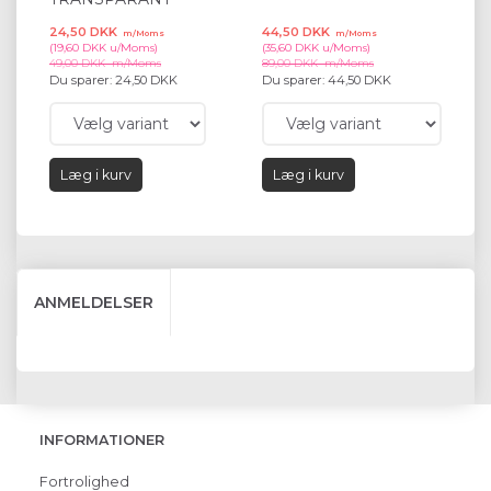
24,50 DKK
44,50 DKK
39
m/Moms
m/Moms
(
19,60 DKK
u/Moms
)
(
35,60 DKK
u/Moms
)
(
31
49,00 DKK
m/Moms
89,00 DKK
m/Moms
79
Du sparer:
24,50 DKK
Du sparer:
44,50 DKK
Du
Læg i kurv
Læg i kurv
ANMELDELSER
INFORMATIONER
Fortrolighed