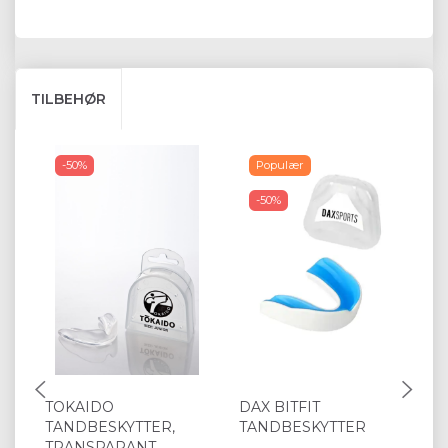
TILBEHØR
-50%
Populær
-50%
TOKAIDO
DAX BITFIT
T
TANDBESKYTTER,
TANDBESKYTTER
T
TRANSPARANT