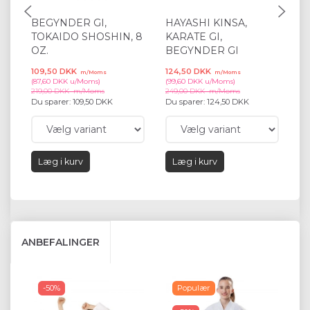
BEGYNDER GI,
HAYASHI KINSA,
T
TOKAIDO SHOSHIN, 8
KARATE GI,
K
OZ.
BEGYNDER GI
W
109,50 DKK
124,50 DKK
10
m/Moms
m/Moms
(
87,60 DKK
u/Moms
)
(
99,60 DKK
u/Moms
)
(
87
219,00 DKK
m/Moms
249,00 DKK
m/Moms
21
Du sparer:
109,50 DKK
Du sparer:
124,50 DKK
Du
Læg i kurv
Læg i kurv
ANBEFALINGER
-50%
Populær